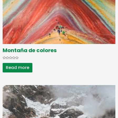
Montaña de colores
Rated
0
Read more
out
of
5